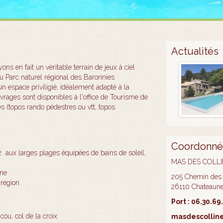
Actualités
ns en fait un véritable terrain de jeux à ciel
u Parc naturel régional des Baronnies
n espace priviligié, idéalement adapté à la
rages sont disponibles à l'office de Tourisme de
s (topos rando pédestres ou vtt, topos
Coordonné
aux larges plages équipées de bains de soleil,
MAS DES COLL
e ping pong, trampoline
205 Chemin des
 région
26110 Chateaune
Port : 06.30.69
u, col de la croix
masdescollin