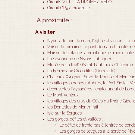
Circuits VTT- LA DROME à VELO
Circuit GR9 à proximité
A proximité :
A visiter
Nyons : le pont Roman, l’église st vincent, La 
Vaison la romaine : le pont Roman et la cité mé
Maison des plantes aromatiques et médicinales 
La savonnerie de Nyons (fabrique)
Musée de la truffe (Saint-Paul-Trois-Châteaux)
La Ferme aux Crocodiles (Pierrelatte)
Châteaux (Grignan, Suze-la-Rousse et Montéli
les villages perchés ( Aubres, le Poët Sigilat, V
découvertes Paysagères : chateauneuf de bordet
Le Mont Ventoux
les villages des crus du Côtes du Rhône Gigo
les Dentelles de Montmirail
Isle sur la Sorgues
Les gorges, défilés et vallées :
Le défilé de trente pas à l’entrée de cond
Les gorges de l’eygues à la sortie de Ny