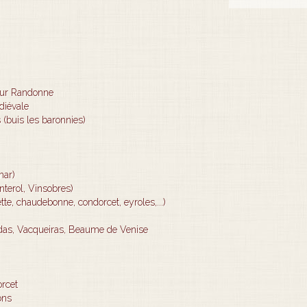
tour Randonne
diévale
(buis les baronnies)
mar)
enterol, Vinsobres)
te, chaudebonne, condorcet, eyroles,...)
ndas, Vacqueiras, Beaume de Venise
orcet
ons